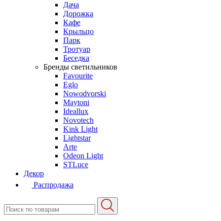
Дача
Дорожка
Кафе
Крыльцо
Парк
Тротуар
Беседка
Бренды светильников
Favourite
Eglo
Nowodvorski
Maytoni
Ideallux
Novotech
Kink Light
Lightstar
Arte
Odeon Light
STLuce
Декор
Распродажа