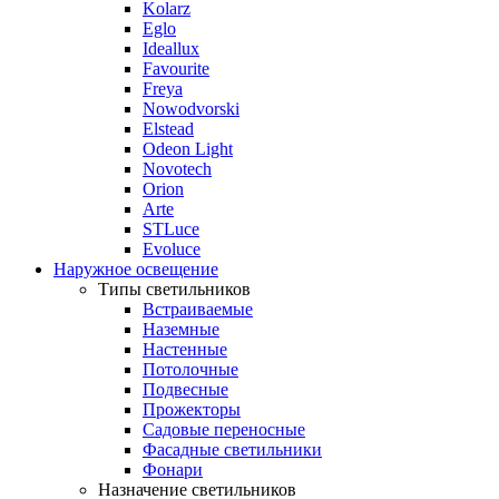
Kolarz
Eglo
Ideallux
Favourite
Freya
Nowodvorski
Elstead
Odeon Light
Novotech
Orion
Arte
STLuce
Evoluce
Наружное освещение
Типы светильников
Встраиваемые
Наземные
Настенные
Потолочные
Подвесные
Прожекторы
Садовые переносные
Фасадные светильники
Фонари
Назначение светильников