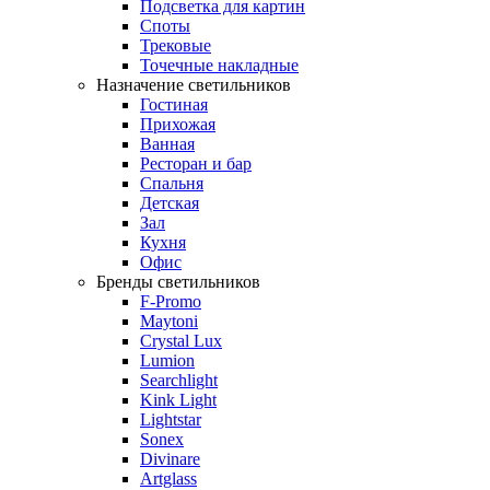
Подсветка для картин
Споты
Трековые
Точечные накладные
Назначение светильников
Гостиная
Прихожая
Ванная
Ресторан и бар
Спальня
Детская
Зал
Кухня
Офис
Бренды светильников
F-Promo
Maytoni
Crystal Lux
Lumion
Searchlight
Kink Light
Lightstar
Sonex
Divinare
Artglass