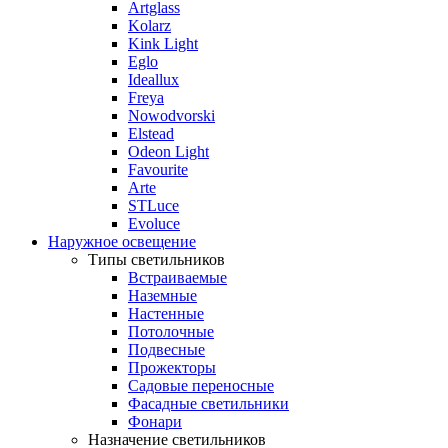
Artglass
Kolarz
Kink Light
Eglo
Ideallux
Freya
Nowodvorski
Elstead
Odeon Light
Favourite
Arte
STLuce
Evoluce
Наружное освещение
Типы светильников
Встраиваемые
Наземные
Настенные
Потолочные
Подвесные
Прожекторы
Садовые переносные
Фасадные светильники
Фонари
Назначение светильников