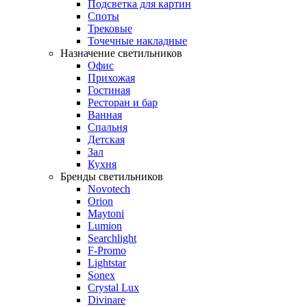
Подсветка для картин
Споты
Трековые
Точечные накладные
Назначение светильников
Офис
Прихожая
Гостиная
Ресторан и бар
Ванная
Спальня
Детская
Зал
Кухня
Бренды светильников
Novotech
Orion
Maytoni
Lumion
Searchlight
F-Promo
Lightstar
Sonex
Crystal Lux
Divinare