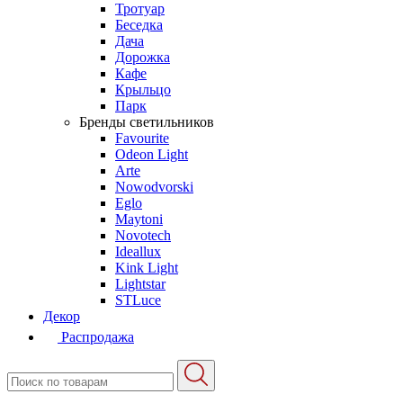
Тротуар
Беседка
Дача
Дорожка
Кафе
Крыльцо
Парк
Бренды светильников
Favourite
Odeon Light
Arte
Nowodvorski
Eglo
Maytoni
Novotech
Ideallux
Kink Light
Lightstar
STLuce
Декор
Распродажа