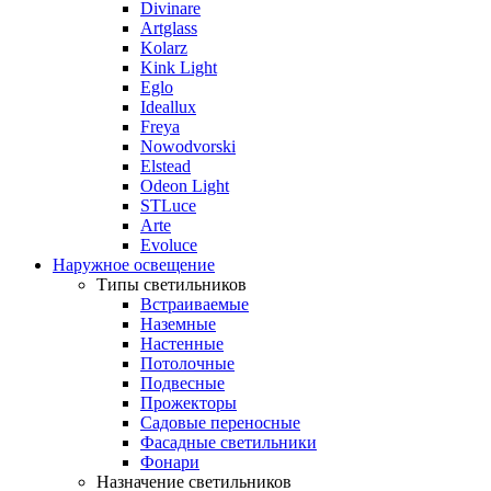
Divinare
Artglass
Kolarz
Kink Light
Eglo
Ideallux
Freya
Nowodvorski
Elstead
Odeon Light
STLuce
Arte
Evoluce
Наружное освещение
Типы светильников
Встраиваемые
Наземные
Настенные
Потолочные
Подвесные
Прожекторы
Садовые переносные
Фасадные светильники
Фонари
Назначение светильников