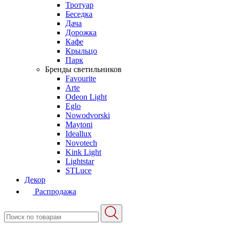
Тротуар
Беседка
Дача
Дорожка
Кафе
Крыльцо
Парк
Бренды светильников
Favourite
Arte
Odeon Light
Eglo
Nowodvorski
Maytoni
Ideallux
Novotech
Kink Light
Lightstar
STLuce
Декор
Распродажа