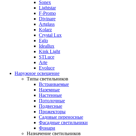
Sonex
Lightstar
F-Promo
Divinare
Artglass
Kolarz
Crystal Lux
Eglo
Ideallux
Kink Light
STLuce
Arte
Evoluce
Наружное освещение
Типы светильников
Встраиваемые
Наземные
Настенные
Потолочные
Подвесные
Прожекторы
Садовые переносные
Фасадные светильники
Фонари
Назначение светильников