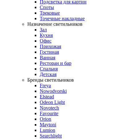
Подсветка для картин
Споты
Трековые
Точечные накладные
Назначение светильников
Зал
Кухня
Офис
Прихожая
Гостиная
Ванная
Ресторан и бар
Спальня
Детская
Бренды светильников
Freya
Nowodvorski
Elstead
Odeon Light
Novotech
Favourite
Orion
Maytoni
Lumion
Searchlight