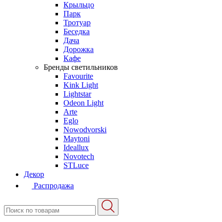
Крыльцо
Парк
Тротуар
Беседка
Дача
Дорожка
Кафе
Бренды светильников
Favourite
Kink Light
Lightstar
Odeon Light
Arte
Eglo
Nowodvorski
Maytoni
Ideallux
Novotech
STLuce
Декор
Распродажа