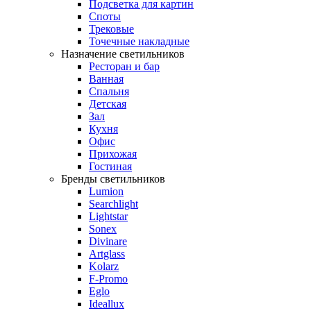
Подсветка для картин
Споты
Трековые
Точечные накладные
Назначение светильников
Ресторан и бар
Ванная
Спальня
Детская
Зал
Кухня
Офис
Прихожая
Гостиная
Бренды светильников
Lumion
Searchlight
Lightstar
Sonex
Divinare
Artglass
Kolarz
F-Promo
Eglo
Ideallux