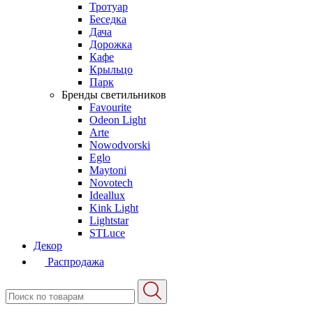
Тротуар
Беседка
Дача
Дорожка
Кафе
Крыльцо
Парк
Бренды светильников
Favourite
Odeon Light
Arte
Nowodvorski
Eglo
Maytoni
Novotech
Ideallux
Kink Light
Lightstar
STLuce
Декор
Распродажа