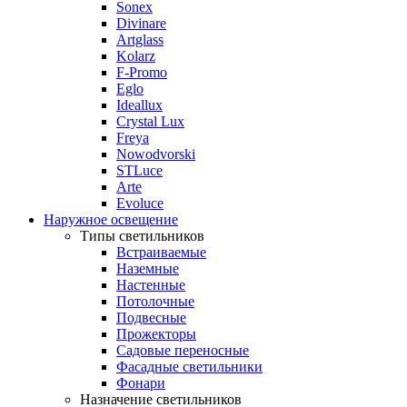
Sonex
Divinare
Artglass
Kolarz
F-Promo
Eglo
Ideallux
Crystal Lux
Freya
Nowodvorski
STLuce
Arte
Evoluce
Наружное освещение
Типы светильников
Встраиваемые
Наземные
Настенные
Потолочные
Подвесные
Прожекторы
Садовые переносные
Фасадные светильники
Фонари
Назначение светильников