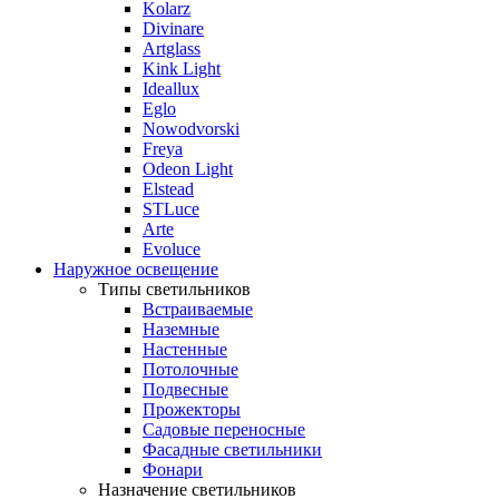
Kolarz
Divinare
Artglass
Kink Light
Ideallux
Eglo
Nowodvorski
Freya
Odeon Light
Elstead
STLuce
Arte
Evoluce
Наружное освещение
Типы светильников
Встраиваемые
Наземные
Настенные
Потолочные
Подвесные
Прожекторы
Садовые переносные
Фасадные светильники
Фонари
Назначение светильников