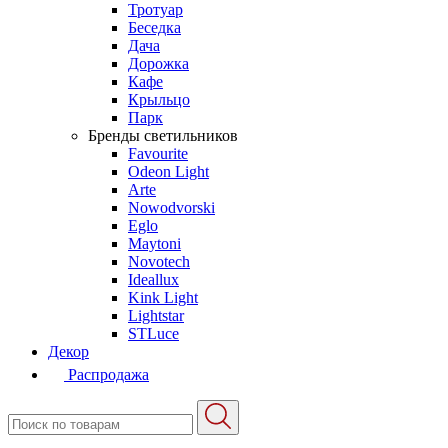
Тротуар
Беседка
Дача
Дорожка
Кафе
Крыльцо
Парк
Бренды светильников
Favourite
Odeon Light
Arte
Nowodvorski
Eglo
Maytoni
Novotech
Ideallux
Kink Light
Lightstar
STLuce
Декор
Распродажа