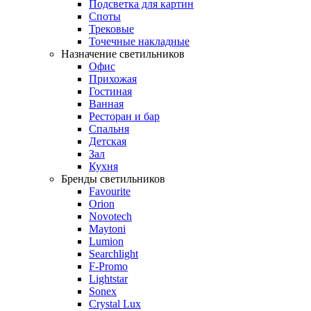
Подсветка для картин
Споты
Трековые
Точечные накладные
Назначение светильников
Офис
Прихожая
Гостиная
Ванная
Ресторан и бар
Спальня
Детская
Зал
Кухня
Бренды светильников
Favourite
Orion
Novotech
Maytoni
Lumion
Searchlight
F-Promo
Lightstar
Sonex
Crystal Lux