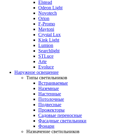
Elstead
Odeon Light
Novotech
Orion
F-Promo
Maytoni
Crystal Lux
Kink Light
Lumion
Searchlight
STLuce
Arte
Evoluce
Наружное освещение
Типы светильников
Встраиваемые
Наземные
Настенные
Потолочные
Подвесные
Прожекторы
Садовые переносные
Фасадные светильники
Фонари
Назначение светильников