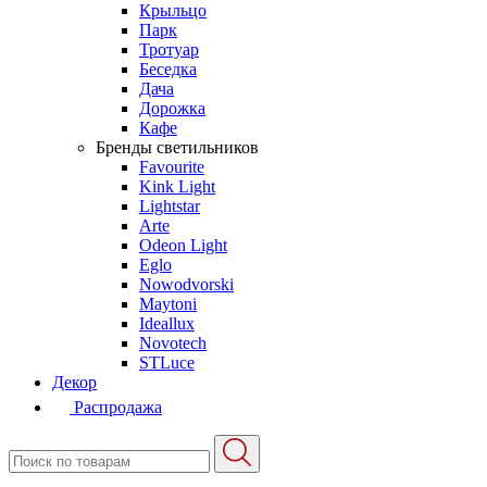
Крыльцо
Парк
Тротуар
Беседка
Дача
Дорожка
Кафе
Бренды светильников
Favourite
Kink Light
Lightstar
Arte
Odeon Light
Eglo
Nowodvorski
Maytoni
Ideallux
Novotech
STLuce
Декор
Распродажа