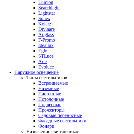
Lumion
Searchlight
Lightstar
Sonex
Kolarz
Divinare
Artglass
F-Promo
Ideallux
Eglo
STLuce
Arte
Evoluce
Наружное освещение
Типы светильников
Встраиваемые
Наземные
Настенные
Потолочные
Подвесные
Прожекторы
Садовые переносные
Фасадные светильники
Фонари
Назначение светильников