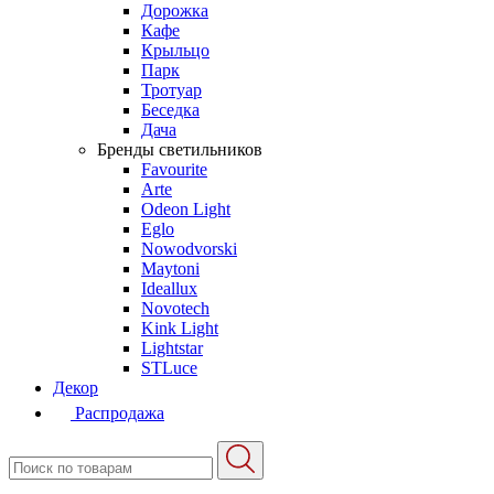
Дорожка
Кафе
Крыльцо
Парк
Тротуар
Беседка
Дача
Бренды светильников
Favourite
Arte
Odeon Light
Eglo
Nowodvorski
Maytoni
Ideallux
Novotech
Kink Light
Lightstar
STLuce
Декор
Распродажа