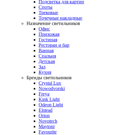
Подсветка для картин
Споты
Трековые
Точечные накладные
Назначение светильников
Офис
Прихожая
Гостиная
Ресторан и бар
Ванная
Спальня
Детская
Зал
Кухня
Бренды светильников
Crystal Lux
Nowodvorski
Freya
Kink Light
Odeon Light
Elstead
Orion
Novotech
Maytoni
Favourite