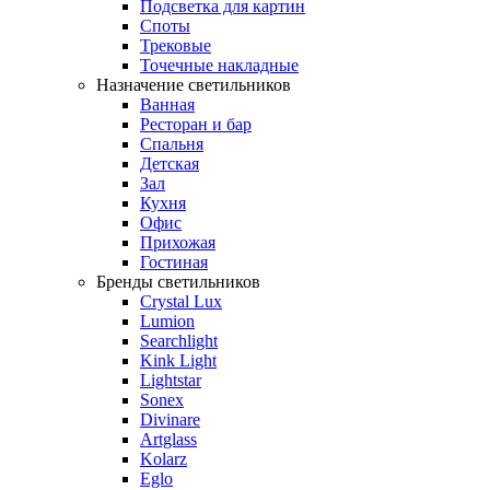
Подсветка для картин
Споты
Трековые
Точечные накладные
Назначение светильников
Ванная
Ресторан и бар
Спальня
Детская
Зал
Кухня
Офис
Прихожая
Гостиная
Бренды светильников
Crystal Lux
Lumion
Searchlight
Kink Light
Lightstar
Sonex
Divinare
Artglass
Kolarz
Eglo