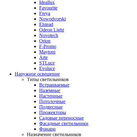
Ideallux
Favourite
Freya
Nowodvorski
Elstead
Odeon Light
Novotech
Orion
F-Promo
Maytoni
Arte
STLuce
Evoluce
Наружное освещение
Типы светильников
Встраиваемые
Наземные
Настенные
Потолочные
Подвесные
Прожекторы
Садовые переносные
Фасадные светильники
Фонари
Назначение светильников