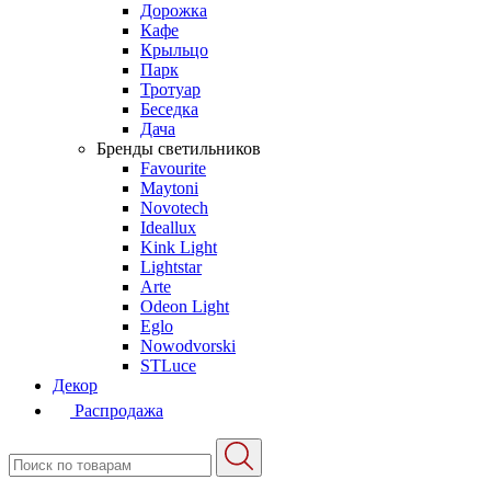
Дорожка
Кафе
Крыльцо
Парк
Тротуар
Беседка
Дача
Бренды светильников
Favourite
Maytoni
Novotech
Ideallux
Kink Light
Lightstar
Arte
Odeon Light
Eglo
Nowodvorski
STLuce
Декор
Распродажа