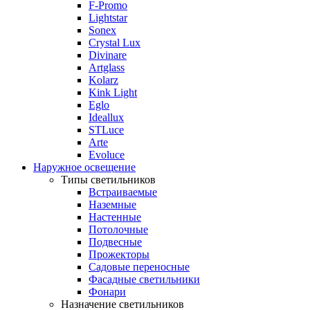
F-Promo
Lightstar
Sonex
Crystal Lux
Divinare
Artglass
Kolarz
Kink Light
Eglo
Ideallux
STLuce
Arte
Evoluce
Наружное освещение
Типы светильников
Встраиваемые
Наземные
Настенные
Потолочные
Подвесные
Прожекторы
Садовые переносные
Фасадные светильники
Фонари
Назначение светильников