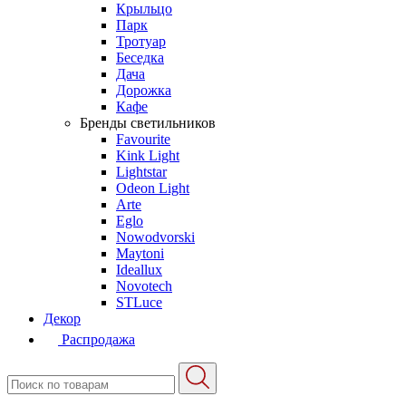
Крыльцо
Парк
Тротуар
Беседка
Дача
Дорожка
Кафе
Бренды светильников
Favourite
Kink Light
Lightstar
Odeon Light
Arte
Eglo
Nowodvorski
Maytoni
Ideallux
Novotech
STLuce
Декор
Распродажа