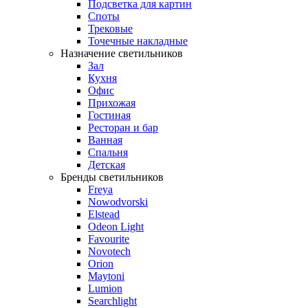
Подсветка для картин
Споты
Трековые
Точечные накладные
Назначение светильников
Зал
Кухня
Офис
Прихожая
Гостиная
Ресторан и бар
Ванная
Спальня
Детская
Бренды светильников
Freya
Nowodvorski
Elstead
Odeon Light
Favourite
Novotech
Orion
Maytoni
Lumion
Searchlight