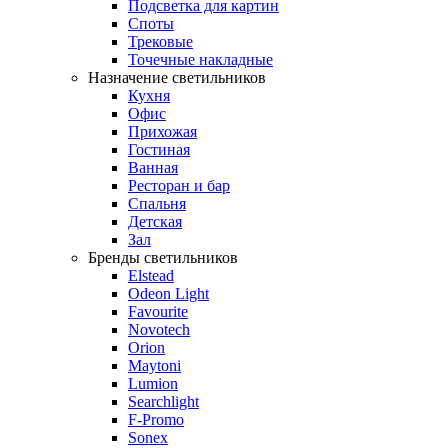
Подсветка для картин
Споты
Трековые
Точечные накладные
Назначение светильников
Кухня
Офис
Прихожая
Гостиная
Ванная
Ресторан и бар
Спальня
Детская
Зал
Бренды светильников
Elstead
Odeon Light
Favourite
Novotech
Orion
Maytoni
Lumion
Searchlight
F-Promo
Sonex