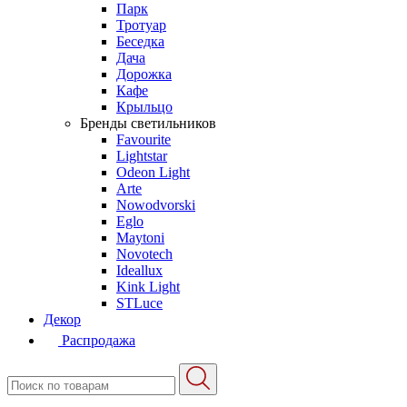
Парк
Тротуар
Беседка
Дача
Дорожка
Кафе
Крыльцо
Бренды светильников
Favourite
Lightstar
Odeon Light
Arte
Nowodvorski
Eglo
Maytoni
Novotech
Ideallux
Kink Light
STLuce
Декор
Распродажа