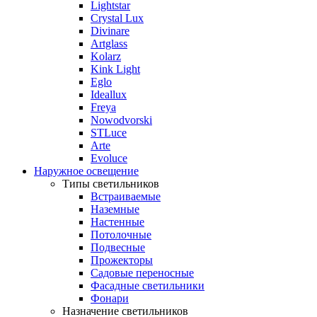
Lightstar
Crystal Lux
Divinare
Artglass
Kolarz
Kink Light
Eglo
Ideallux
Freya
Nowodvorski
STLuce
Arte
Evoluce
Наружное освещение
Типы светильников
Встраиваемые
Наземные
Настенные
Потолочные
Подвесные
Прожекторы
Садовые переносные
Фасадные светильники
Фонари
Назначение светильников