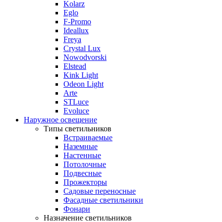
Kolarz
Eglo
F-Promo
Ideallux
Freya
Crystal Lux
Nowodvorski
Elstead
Kink Light
Odeon Light
Arte
STLuce
Evoluce
Наружное освещение
Типы светильников
Встраиваемые
Наземные
Настенные
Потолочные
Подвесные
Прожекторы
Садовые переносные
Фасадные светильники
Фонари
Назначение светильников