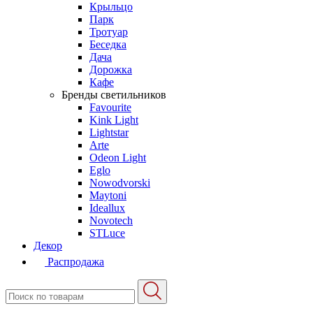
Крыльцо
Парк
Тротуар
Беседка
Дача
Дорожка
Кафе
Бренды светильников
Favourite
Kink Light
Lightstar
Arte
Odeon Light
Eglo
Nowodvorski
Maytoni
Ideallux
Novotech
STLuce
Декор
Распродажа