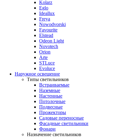
Kolarz
Eglo
Ideallux
Freya
Nowodvorski
Favourite
Elstead
Odeon Light
Novotech
Orion
Arte
STLuce
Evoluce
Наружное освещение
Типы светильников
Встраиваемые
Наземные
Настенные
Потолочные
Подвесные
Прожекторы
Садовые переносные
Фасадные светильники
Фонари
Назначение светильников