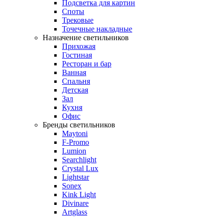
Подсветка для картин
Споты
Трековые
Точечные накладные
Назначение светильников
Прихожая
Гостиная
Ресторан и бар
Ванная
Спальня
Детская
Зал
Кухня
Офис
Бренды светильников
Maytoni
F-Promo
Lumion
Searchlight
Crystal Lux
Lightstar
Sonex
Kink Light
Divinare
Artglass