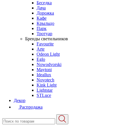
Беседка
Дача
Дорожка
Кафе
Крыльцо
Парк
Тротуар
Бренды светильников
Favourite
Arte
Odeon Light
Eglo
Nowodvorski
Maytoni
Ideallux
Novotech
Kink Light
Lightstar
STLuce
Декор
Распродажа