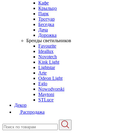
Кафе
Крыльцо
Парк
Тротуар
Беседка
Дача
Дорожка
Бренды светильников
Favourite
Ideallux
Novotech
Kink Light
Lightstar
Arte
Odeon Light
Eglo
Nowodvorski
Maytoni
STLuce
Декор
Распродажа