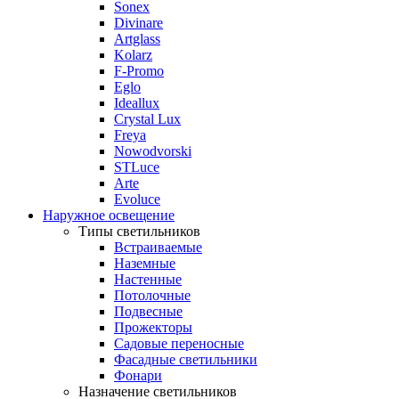
Sonex
Divinare
Artglass
Kolarz
F-Promo
Eglo
Ideallux
Crystal Lux
Freya
Nowodvorski
STLuce
Arte
Evoluce
Наружное освещение
Типы светильников
Встраиваемые
Наземные
Настенные
Потолочные
Подвесные
Прожекторы
Садовые переносные
Фасадные светильники
Фонари
Назначение светильников