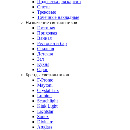
Подсветка для картин
Споты
Трековые
Точечные накладные
Назначение светильников
Гостиная
Прихожая
Ванная
Ресторан и бар
Спальня
Детская
Зал
Кухня
Офис
Бренды светильников
F-Promo
Maytoni
Crystal Lux
Lumion
Searchlight
Kink Light
Lightstar
Sonex
Divinare
Artglass