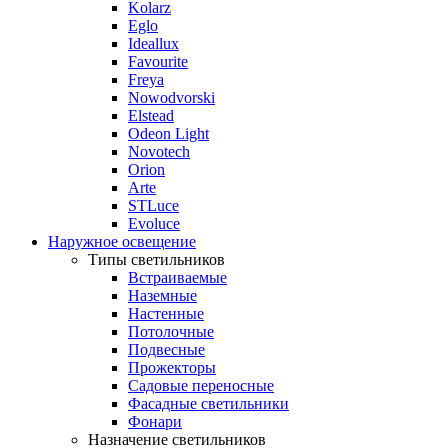
Kolarz
Eglo
Ideallux
Favourite
Freya
Nowodvorski
Elstead
Odeon Light
Novotech
Orion
Arte
STLuce
Evoluce
Наружное освещение
Типы светильников
Встраиваемые
Наземные
Настенные
Потолочные
Подвесные
Прожекторы
Садовые переносные
Фасадные светильники
Фонари
Назначение светильников