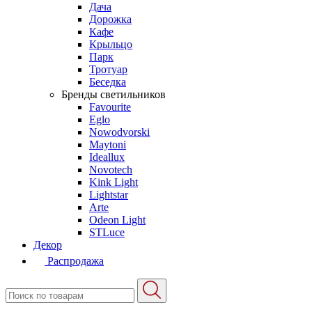
Дача
Дорожка
Кафе
Крыльцо
Парк
Тротуар
Беседка
Бренды светильников
Favourite
Eglo
Nowodvorski
Maytoni
Ideallux
Novotech
Kink Light
Lightstar
Arte
Odeon Light
STLuce
Декор
Распродажа