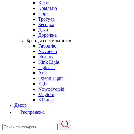
Кафе
Крыльцо
Парк
Тротуар
Беседка
Дача
Дорожка
Бренды светильников
Favourite
Novotech
Ideallux
Kink Light
Lightstar
Arte
Odeon Light
Eglo
Nowodvorski
Maytoni
STLuce
Декор
Распродажа