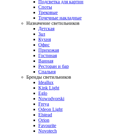
Подсветка для картин
Споты
Трековые
Точечные накладные
Назначение светильников
Детская
Зал
Кухня
Офис
Прихожая
Гостиная
Ванная
Ресторан и бар
Спальня
Бренды светильников
Ideallux
Kink Light
Eglo
Nowodvorski
Freya
Odeon Light
Elstead
Orion
Favourite
Novotech