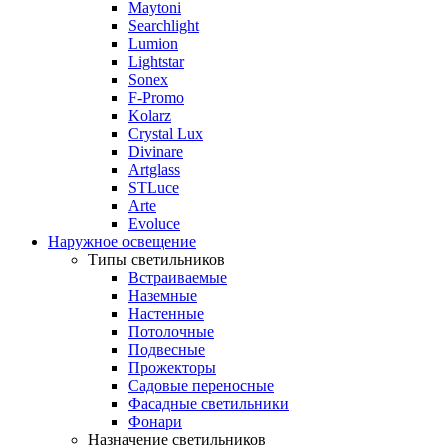
Maytoni
Searchlight
Lumion
Lightstar
Sonex
F-Promo
Kolarz
Crystal Lux
Divinare
Artglass
STLuce
Arte
Evoluce
Наружное освещение
Типы светильников
Встраиваемые
Наземные
Настенные
Потолочные
Подвесные
Прожекторы
Садовые переносные
Фасадные светильники
Фонари
Назначение светильников