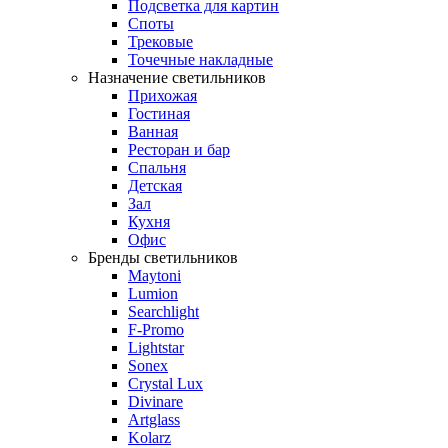
Подсветка для картин
Споты
Трековые
Точечные накладные
Назначение светильников
Прихожая
Гостиная
Ванная
Ресторан и бар
Спальня
Детская
Зал
Кухня
Офис
Бренды светильников
Maytoni
Lumion
Searchlight
F-Promo
Lightstar
Sonex
Crystal Lux
Divinare
Artglass
Kolarz