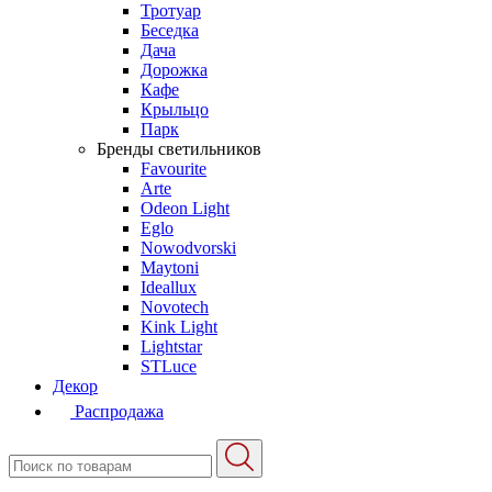
Тротуар
Беседка
Дача
Дорожка
Кафе
Крыльцо
Парк
Бренды светильников
Favourite
Arte
Odeon Light
Eglo
Nowodvorski
Maytoni
Ideallux
Novotech
Kink Light
Lightstar
STLuce
Декор
Распродажа