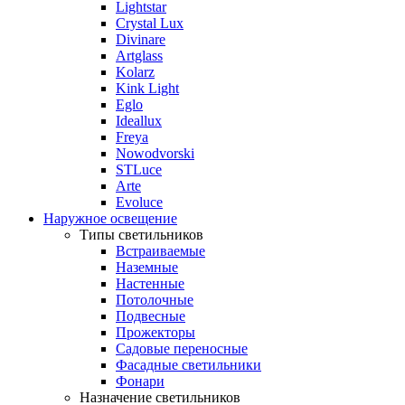
Lightstar
Crystal Lux
Divinare
Artglass
Kolarz
Kink Light
Eglo
Ideallux
Freya
Nowodvorski
STLuce
Arte
Evoluce
Наружное освещение
Типы светильников
Встраиваемые
Наземные
Настенные
Потолочные
Подвесные
Прожекторы
Садовые переносные
Фасадные светильники
Фонари
Назначение светильников