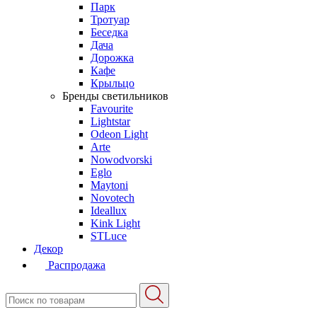
Парк
Тротуар
Беседка
Дача
Дорожка
Кафе
Крыльцо
Бренды светильников
Favourite
Lightstar
Odeon Light
Arte
Nowodvorski
Eglo
Maytoni
Novotech
Ideallux
Kink Light
STLuce
Декор
Распродажа