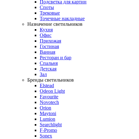
Подсветка для картин
Споты
Трековые
Точечные накладные
Назначение светильников
Кухня
Офис
Прихожая
Гостиная
Ванная
Ресторан и бар
Спальня
Детская
Зал
Бренды светильников
Elstead
Odeon Light
Favourite
Novotech
Orion
Maytoni
Lumion
Searchlight
F-Promo
Sonex