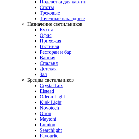
Подсветка для картин
Споты
Трековые
Точечные накладные
Назначение светильников
Кухня
Офис
Прихожая
Гостиная
Ресторан и бар
Ванная
Спальня
Детская
Зал
Бренды светильников
Crystal Lux
Elstead
Odeon Light
Kink Light
Novotech
Orion
Maytoni
Lumion
Searchlight
Favourite