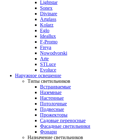
Lightstar
Sonex
Divinare
Artglass
Kolarz
Eglo
Ideallux
F-Promo
Freya
Nowodvorski
Arte
STLuce
Evoluce
Наружное освещение
Типы светильников
Встраиваемые
Наземные
Настенные
Потолочные
Подвесные
Прожекторы
Садовые переносные
Фасадные светильники
Фонари
Назначение светильников