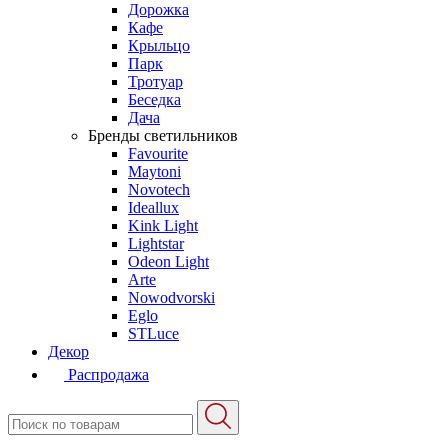
Дорожка
Кафе
Крыльцо
Парк
Тротуар
Беседка
Дача
Бренды светильников
Favourite
Maytoni
Novotech
Ideallux
Kink Light
Lightstar
Odeon Light
Arte
Nowodvorski
Eglo
STLuce
Декор
Распродажа