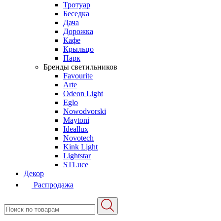
Тротуар
Беседка
Дача
Дорожка
Кафе
Крыльцо
Парк
Бренды светильников
Favourite
Arte
Odeon Light
Eglo
Nowodvorski
Maytoni
Ideallux
Novotech
Kink Light
Lightstar
STLuce
Декор
Распродажа