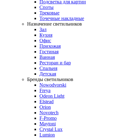
Подсветка для картин
Споты
Трековые
Точечные накладные
Назначение светильников
Зал
Кухня
Офис
Прихожая
Гостиная
Ванная
Ресторан и бар
Спальня
Детская
Бренды светильников
Nowodvorski
Freya
Odeon Light
Elstead
Orion
Novotech
F-Promo
Maytoni
Crystal Lux
Lumion