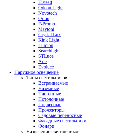
Elstead
Odeon Light
Novotech
Orion
F-Promo
Maytoni
Crystal Lux
Kink Light
Lumion
Searchlight
STLuce
Arte
Evoluce
Наружное освещение
Типы светильников
Встраиваемые
Наземные
Настенные
Потолочные
Подвесные
Прожекторы
Садовые переносные
Фасадные светильники
Фонари
Назначение светильников