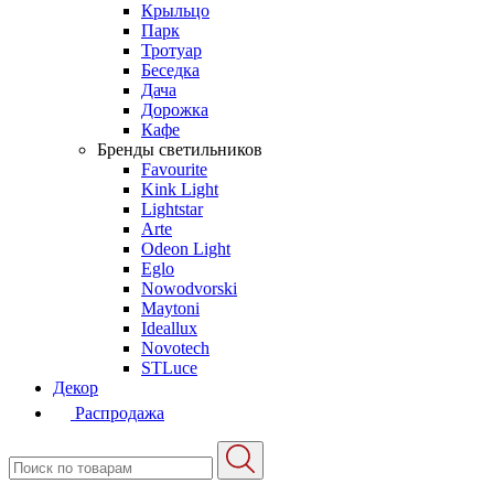
Крыльцо
Парк
Тротуар
Беседка
Дача
Дорожка
Кафе
Бренды светильников
Favourite
Kink Light
Lightstar
Arte
Odeon Light
Eglo
Nowodvorski
Maytoni
Ideallux
Novotech
STLuce
Декор
Распродажа