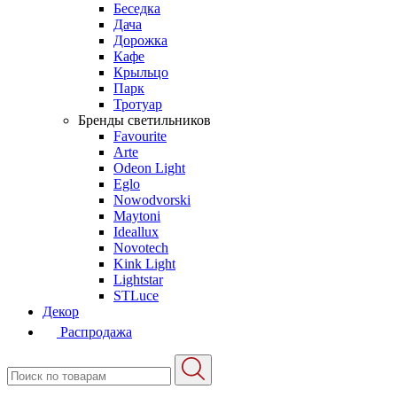
Беседка
Дача
Дорожка
Кафе
Крыльцо
Парк
Тротуар
Бренды светильников
Favourite
Arte
Odeon Light
Eglo
Nowodvorski
Maytoni
Ideallux
Novotech
Kink Light
Lightstar
STLuce
Декор
Распродажа