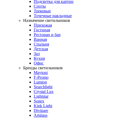
Подсветка для картин
Споты
Трековые
Точечные накладные
Назначение светильников
Прихожая
Гостиная
Ресторан и бар
Ванная
Спальня
Детская
Зал
Кухня
Офис
Бренды светильников
Maytoni
F-Promo
Lumion
Searchlight
Crystal Lux
Lightstar
Sonex
Kink Light
Divinare
Artglass