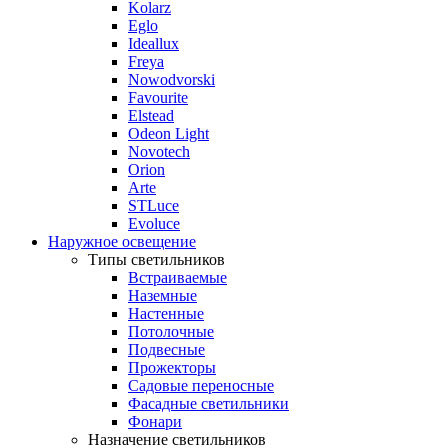
Kolarz
Eglo
Ideallux
Freya
Nowodvorski
Favourite
Elstead
Odeon Light
Novotech
Orion
Arte
STLuce
Evoluce
Наружное освещение
Типы светильников
Встраиваемые
Наземные
Настенные
Потолочные
Подвесные
Прожекторы
Садовые переносные
Фасадные светильники
Фонари
Назначение светильников