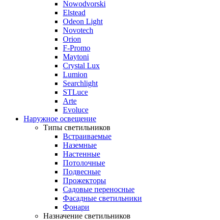
Nowodvorski
Elstead
Odeon Light
Novotech
Orion
F-Promo
Maytoni
Crystal Lux
Lumion
Searchlight
STLuce
Arte
Evoluce
Наружное освещение
Типы светильников
Встраиваемые
Наземные
Настенные
Потолочные
Подвесные
Прожекторы
Садовые переносные
Фасадные светильники
Фонари
Назначение светильников