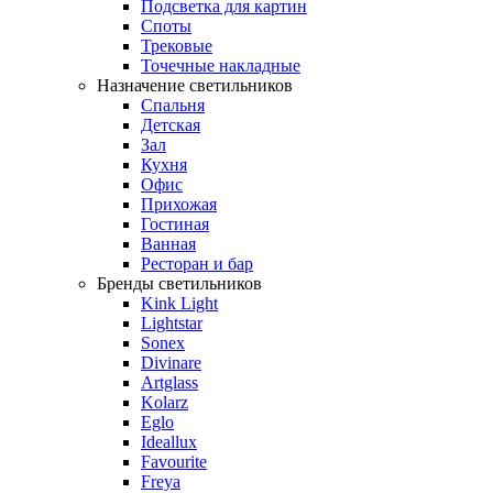
Подсветка для картин
Споты
Трековые
Точечные накладные
Назначение светильников
Спальня
Детская
Зал
Кухня
Офис
Прихожая
Гостиная
Ванная
Ресторан и бар
Бренды светильников
Kink Light
Lightstar
Sonex
Divinare
Artglass
Kolarz
Eglo
Ideallux
Favourite
Freya