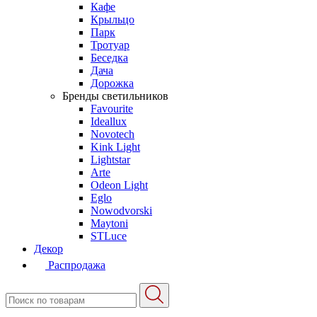
Кафе
Крыльцо
Парк
Тротуар
Беседка
Дача
Дорожка
Бренды светильников
Favourite
Ideallux
Novotech
Kink Light
Lightstar
Arte
Odeon Light
Eglo
Nowodvorski
Maytoni
STLuce
Декор
Распродажа