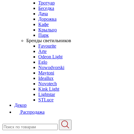
Тротуар
Беседка
Дача
Дорожка
Кафе
Крыльцо
Парк
Бренды светильников
Favourite
Arte
Odeon Light
Eglo
Nowodvorski
Maytoni
Ideallux
Novotech
Kink Light
Lightstar
STLuce
Декор
Распродажа