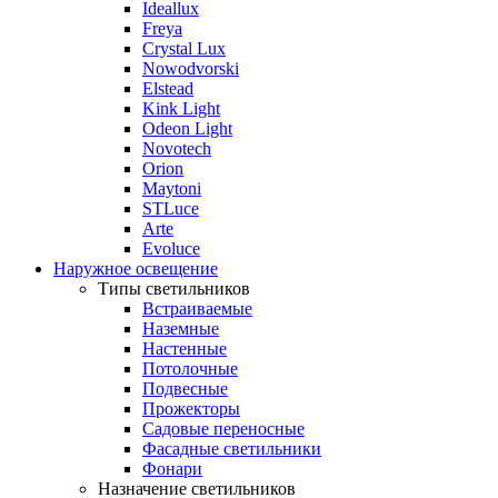
Ideallux
Freya
Crystal Lux
Nowodvorski
Elstead
Kink Light
Odeon Light
Novotech
Orion
Maytoni
STLuce
Arte
Evoluce
Наружное освещение
Типы светильников
Встраиваемые
Наземные
Настенные
Потолочные
Подвесные
Прожекторы
Садовые переносные
Фасадные светильники
Фонари
Назначение светильников