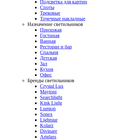
Подсветка для картин
Споты
Трековые
Точечные накладные
Назначение светильников
Прихожая
Гостиная
Ванная
Ресторан и бар
Спальня
Детская
Зал
Кухня
Офис
Бренды светильников
Crystal Lux
Maytoni
Searchlight
Kink Light
Lumion
Sonex
Lightstar
Kolarz
Divinare
Artglass