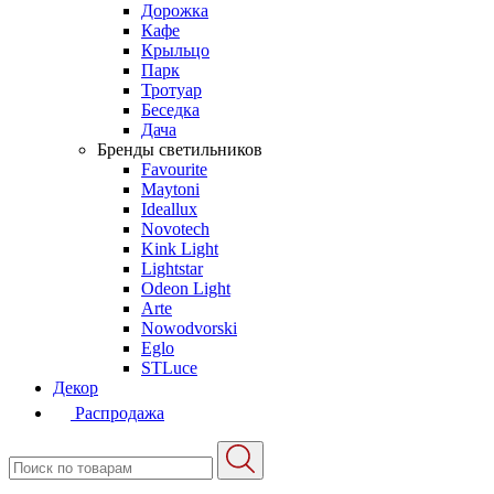
Дорожка
Кафе
Крыльцо
Парк
Тротуар
Беседка
Дача
Бренды светильников
Favourite
Maytoni
Ideallux
Novotech
Kink Light
Lightstar
Odeon Light
Arte
Nowodvorski
Eglo
STLuce
Декор
Распродажа