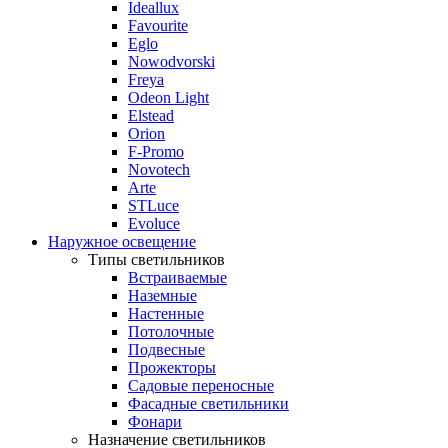
Ideallux
Favourite
Eglo
Nowodvorski
Freya
Odeon Light
Elstead
Orion
F-Promo
Novotech
Arte
STLuce
Evoluce
Наружное освещение
Типы светильников
Встраиваемые
Наземные
Настенные
Потолочные
Подвесные
Прожекторы
Садовые переносные
Фасадные светильники
Фонари
Назначение светильников