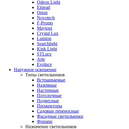
Odeon Light
Elstead
Orion
Novotech
F-Promo
Maytoni
Crystal Lux
Lumion
Searchlight
Kink Light
STLuce
Arte
Evoluce
Наружное освещение
Типы светильников
Встраиваемые
Наземные
Настенные
Потолочные
Подвесные
Прожекторы
Садовые переносные
Фасадные светильники
Фонари
Назначение светильников