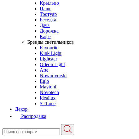
Крыльцо
Парк
Тротуар
Беседка
Дача
Дорожка
Кафе
Бренды светильников
Favourite
Kink Light
Lightstar
Odeon Light
Arte
Nowodvorski
Eglo
Maytoni
Novotech
Ideallux
STLuce
Декор
Распродажа