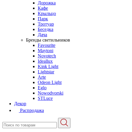
Дорожка
Кафе
Крыльцо
Парк
Тротуар
Беседка
Дача
Бренды светильников
Favourite
Maytoni
Novotech
Ideallux
Kink Light
Lightstar
Arte
Odeon Light
Eglo
Nowodvorski
STLuce
Декор
Распродажа