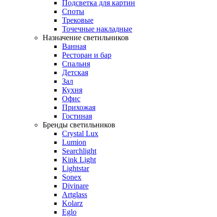
Подсветка для картин
Споты
Трековые
Точечные накладные
Назначение светильников
Ванная
Ресторан и бар
Спальня
Детская
Зал
Кухня
Офис
Прихожая
Гостиная
Бренды светильников
Crystal Lux
Lumion
Searchlight
Kink Light
Lightstar
Sonex
Divinare
Artglass
Kolarz
Eglo