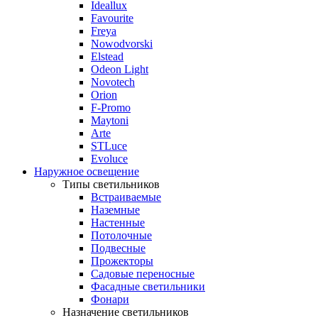
Ideallux
Favourite
Freya
Nowodvorski
Elstead
Odeon Light
Novotech
Orion
F-Promo
Maytoni
Arte
STLuce
Evoluce
Наружное освещение
Типы светильников
Встраиваемые
Наземные
Настенные
Потолочные
Подвесные
Прожекторы
Садовые переносные
Фасадные светильники
Фонари
Назначение светильников