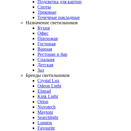
Подсветка для картин
Споты
Трековые
Точечные накладные
Назначение светильников
Кухня
Офис
Прихожая
Гостиная
Ванная
Ресторан и бар
Спальня
Детская
Зал
Бренды светильников
Crystal Lux
Odeon Light
Elstead
Kink Light
Orion
Novotech
Maytoni
Searchlight
Lumion
Favourite