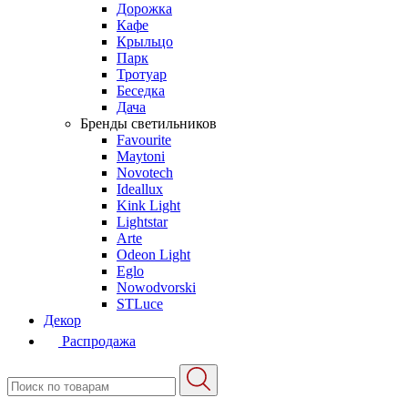
Дорожка
Кафе
Крыльцо
Парк
Тротуар
Беседка
Дача
Бренды светильников
Favourite
Maytoni
Novotech
Ideallux
Kink Light
Lightstar
Arte
Odeon Light
Eglo
Nowodvorski
STLuce
Декор
Распродажа