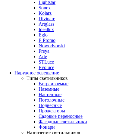
Lightstar
Sonex
Kolarz
Divinare
Artglass
Ideallux
Eglo
F-Promo
Nowodvorski
Freya
Arte
STLuce
Evoluce
Наружное освещение
Типы светильников
Встраиваемые
Наземные
Настенные
Потолочные
Подвесные
Прожекторы
Садовые переносные
Фасадные светильники
Фонари
Назначение светильников