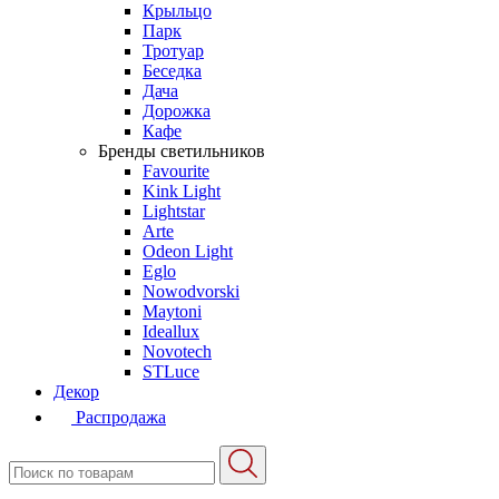
Крыльцо
Парк
Тротуар
Беседка
Дача
Дорожка
Кафе
Бренды светильников
Favourite
Kink Light
Lightstar
Arte
Odeon Light
Eglo
Nowodvorski
Maytoni
Ideallux
Novotech
STLuce
Декор
Распродажа