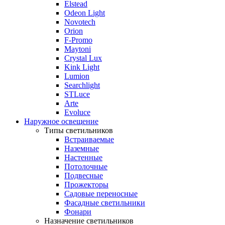
Elstead
Odeon Light
Novotech
Orion
F-Promo
Maytoni
Crystal Lux
Kink Light
Lumion
Searchlight
STLuce
Arte
Evoluce
Наружное освещение
Типы светильников
Встраиваемые
Наземные
Настенные
Потолочные
Подвесные
Прожекторы
Садовые переносные
Фасадные светильники
Фонари
Назначение светильников