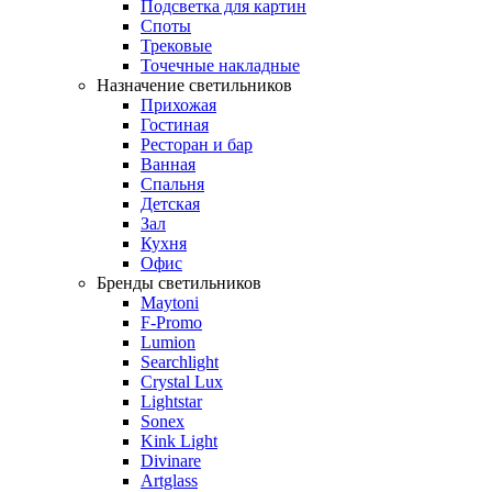
Подсветка для картин
Споты
Трековые
Точечные накладные
Назначение светильников
Прихожая
Гостиная
Ресторан и бар
Ванная
Спальня
Детская
Зал
Кухня
Офис
Бренды светильников
Maytoni
F-Promo
Lumion
Searchlight
Crystal Lux
Lightstar
Sonex
Kink Light
Divinare
Artglass