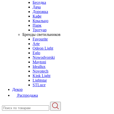
Беседка
Дача
Дорожка
Кафе
Крыльцо
Парк
Тротуар
Бренды светильников
Favourite
Arte
Odeon Light
Eglo
Nowodvorski
Maytoni
Ideallux
Novotech
Kink Light
Lightstar
STLuce
Декор
Распродажа