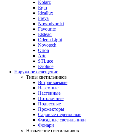
Kolarz
Eglo
Ideallux
Freya
Nowodvorski
Favourite
Elstead
Odeon Light
Novotech
Orion
Arte
STLuce
Evoluce
Наружное освещение
Типы светильников
Встраиваемые
Наземные
Настенные
Потолочные
Подвесные
Прожекторы
Садовые переносные
Фасадные светильники
Фонари
Назначение светильников