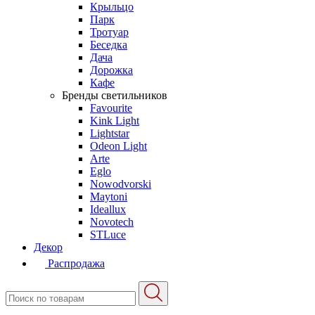
Крыльцо
Парк
Тротуар
Беседка
Дача
Дорожка
Кафе
Бренды светильников
Favourite
Kink Light
Lightstar
Odeon Light
Arte
Eglo
Nowodvorski
Maytoni
Ideallux
Novotech
STLuce
Декор
Распродажа