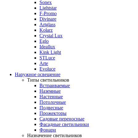
Sonex
Lightstar
F-Promo
Divinare
Artglass
Kolarz
Crystal Lux
Eglo
Ideallux
Kink Light
STLuce
Arte
Evoluce
Наружное освещение
Типы светильников
Встраиваемые
Наземные
Настенные
Потолочные
Подвесные
Прожекторы
Садовые переносные
Фасадные светильники
Фонари
Назначение светильников