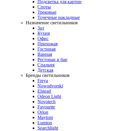
Подсветка для картин
Споты
Трековые
Точечные накладные
Назначение светильников
Зал
Кухня
Офис
Прихожая
Гостиная
Ванная
Ресторан и бар
Спальня
Детская
Бренды светильников
Freya
Nowodvorski
Elstead
Odeon Light
Novotech
Favourite
Orion
Maytoni
Lumion
Searchlight