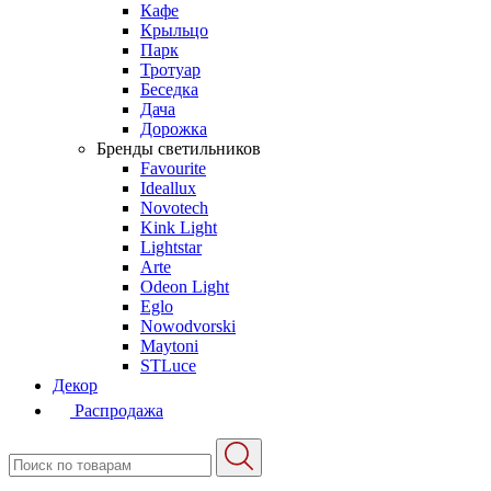
Кафе
Крыльцо
Парк
Тротуар
Беседка
Дача
Дорожка
Бренды светильников
Favourite
Ideallux
Novotech
Kink Light
Lightstar
Arte
Odeon Light
Eglo
Nowodvorski
Maytoni
STLuce
Декор
Распродажа