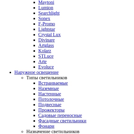
Maytoni
Lumion
Searchlight
Sonex
F-Promo
Lightstar
Crystal Lux
Divinare
Artglass
Kolarz
STLuce
Arte
Evoluce
Наружное освещение
Типы светильников
Встраиваемые
Наземные
Настенные
Потолочные
Подвесные
Прожекторы
Садовые переносные
Фасадные светильники
Фонари
Назначение светильников