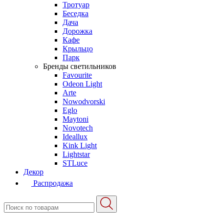
Тротуар
Беседка
Дача
Дорожка
Кафе
Крыльцо
Парк
Бренды светильников
Favourite
Odeon Light
Arte
Nowodvorski
Eglo
Maytoni
Novotech
Ideallux
Kink Light
Lightstar
STLuce
Декор
Распродажа