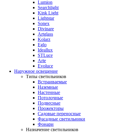
Lumion
Searchlight
Kink Light
Lightstar
Sonex
Divinare
Artglass
Kolarz
Eglo
Ideallux
STLuce
Arte
Evoluce
Наружное освещение
Типы светильников
Встраиваемые
Наземные
Настенные
Потолочные
Подвесные
Прожекторы
Садовые переносные
Фасадные светильники
Фонари
Назначение светильников