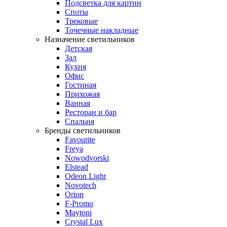
Подсветка для картин
Споты
Трековые
Точечные накладные
Назначение светильников
Детская
Зал
Кухня
Офис
Гостиная
Прихожая
Ванная
Ресторан и бар
Спальня
Бренды светильников
Favourite
Freya
Nowodvorski
Elstead
Odeon Light
Novotech
Orion
F-Promo
Maytoni
Crystal Lux