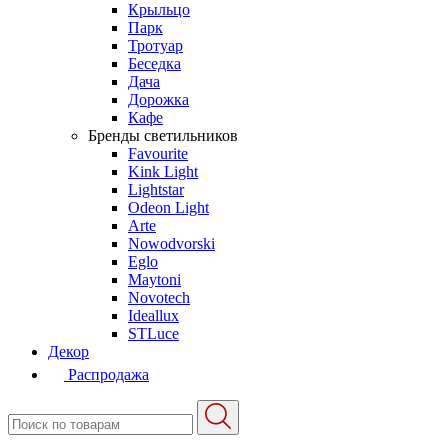
Крыльцо
Парк
Тротуар
Беседка
Дача
Дорожка
Кафе
Бренды светильников
Favourite
Kink Light
Lightstar
Odeon Light
Arte
Nowodvorski
Eglo
Maytoni
Novotech
Ideallux
STLuce
Декор
Распродажа