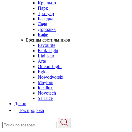
Крыльцо
Парк
Тротуар
Беседка
Дача
Дорожка
Кафе
Бренды светильников
Favourite
Kink Light
Lightstar
Arte
Odeon Light
Eglo
Nowodvorski
Maytoni
Ideallux
Novotech
STLuce
Декор
Распродажа