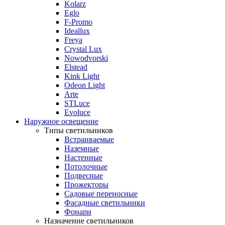
Kolarz
Eglo
F-Promo
Ideallux
Freya
Crystal Lux
Nowodvorski
Elstead
Kink Light
Odeon Light
Arte
STLuce
Evoluce
Наружное освещение
Типы светильников
Встраиваемые
Наземные
Настенные
Потолочные
Подвесные
Прожекторы
Садовые переносные
Фасадные светильники
Фонари
Назначение светильников