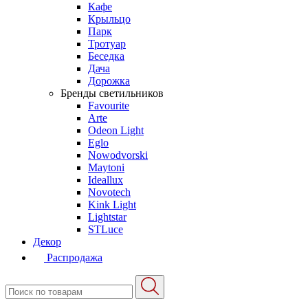
Кафе
Крыльцо
Парк
Тротуар
Беседка
Дача
Дорожка
Бренды светильников
Favourite
Arte
Odeon Light
Eglo
Nowodvorski
Maytoni
Ideallux
Novotech
Kink Light
Lightstar
STLuce
Декор
Распродажа