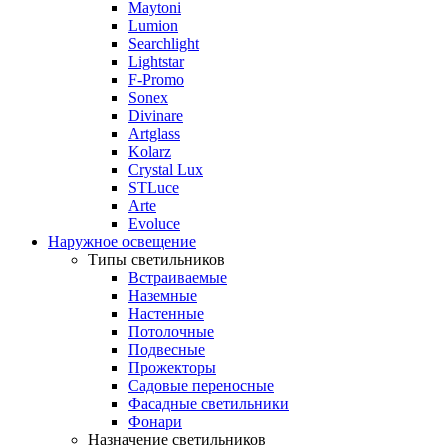
Maytoni
Lumion
Searchlight
Lightstar
F-Promo
Sonex
Divinare
Artglass
Kolarz
Crystal Lux
STLuce
Arte
Evoluce
Наружное освещение
Типы светильников
Встраиваемые
Наземные
Настенные
Потолочные
Подвесные
Прожекторы
Садовые переносные
Фасадные светильники
Фонари
Назначение светильников