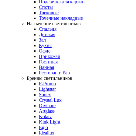
Подсветка для картин
Споты
Трековые
Точечные накладные
Назначение светильников
Спальня
Детская
Зал
Кухня
Офис
Прихожая
Гостиная
Ванная
Ресторан и бар
Бренды светильников
F-Promo
Lightstar
Sonex
Crystal Lux
Divinare
Artglass
Kolarz
Kink Light
Eglo
Ideallux