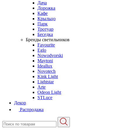
Дача
Дорожка
Кафе
Крыльцо
Парк
Тротуар
Беседка
Бренды светильников
Favourite
Eglo
Nowodvorski
Maytoni
Ideallux
Novotech
Kink Light
Lightstar
Arte
Odeon Light
STLuce
Декор
Распродажа