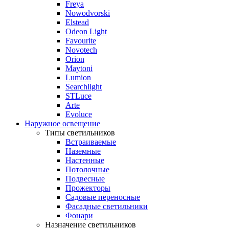
Freya
Nowodvorski
Elstead
Odeon Light
Favourite
Novotech
Orion
Maytoni
Lumion
Searchlight
STLuce
Arte
Evoluce
Наружное освещение
Типы светильников
Встраиваемые
Наземные
Настенные
Потолочные
Подвесные
Прожекторы
Садовые переносные
Фасадные светильники
Фонари
Назначение светильников