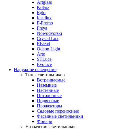
Artglass
Kolarz
Eglo
Ideallux
F-Promo
Freya
Nowodvorski
Crystal Lux
Elstead
Odeon Light
Arte
STLuce
Evoluce
Наружное освещение
Типы светильников
Встраиваемые
Наземные
Настенные
Потолочные
Подвесные
Прожекторы
Садовые переносные
Фасадные светильники
Фонари
Назначение светильников