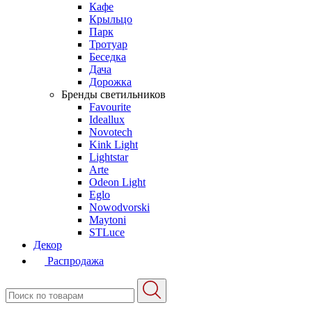
Кафе
Крыльцо
Парк
Тротуар
Беседка
Дача
Дорожка
Бренды светильников
Favourite
Ideallux
Novotech
Kink Light
Lightstar
Arte
Odeon Light
Eglo
Nowodvorski
Maytoni
STLuce
Декор
Распродажа