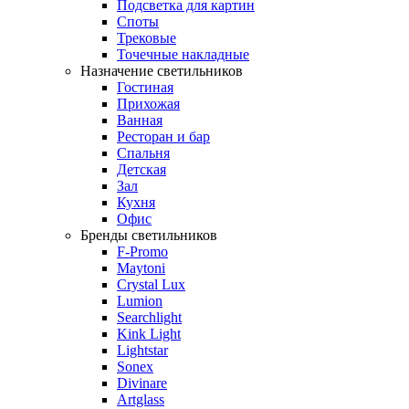
Подсветка для картин
Споты
Трековые
Точечные накладные
Назначение светильников
Гостиная
Прихожая
Ванная
Ресторан и бар
Спальня
Детская
Зал
Кухня
Офис
Бренды светильников
F-Promo
Maytoni
Crystal Lux
Lumion
Searchlight
Kink Light
Lightstar
Sonex
Divinare
Artglass