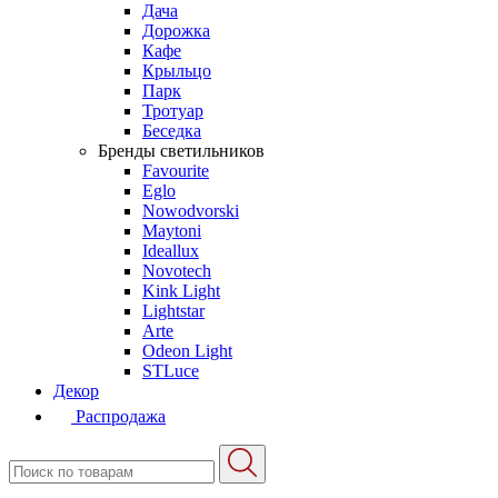
Дача
Дорожка
Кафе
Крыльцо
Парк
Тротуар
Беседка
Бренды светильников
Favourite
Eglo
Nowodvorski
Maytoni
Ideallux
Novotech
Kink Light
Lightstar
Arte
Odeon Light
STLuce
Декор
Распродажа