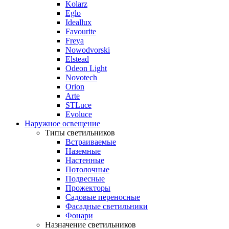
Kolarz
Eglo
Ideallux
Favourite
Freya
Nowodvorski
Elstead
Odeon Light
Novotech
Orion
Arte
STLuce
Evoluce
Наружное освещение
Типы светильников
Встраиваемые
Наземные
Настенные
Потолочные
Подвесные
Прожекторы
Садовые переносные
Фасадные светильники
Фонари
Назначение светильников