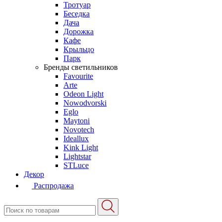
Тротуар
Беседка
Дача
Дорожка
Кафе
Крыльцо
Парк
Бренды светильников
Favourite
Arte
Odeon Light
Nowodvorski
Eglo
Maytoni
Novotech
Ideallux
Kink Light
Lightstar
STLuce
Декор
Распродажа