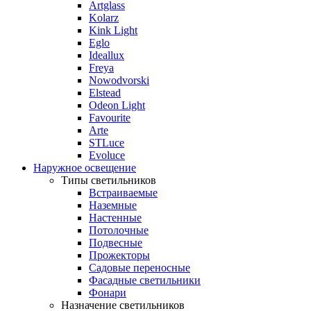
Artglass
Kolarz
Kink Light
Eglo
Ideallux
Freya
Nowodvorski
Elstead
Odeon Light
Favourite
Arte
STLuce
Evoluce
Наружное освещение
Типы светильников
Встраиваемые
Наземные
Настенные
Потолочные
Подвесные
Прожекторы
Садовые переносные
Фасадные светильники
Фонари
Назначение светильников