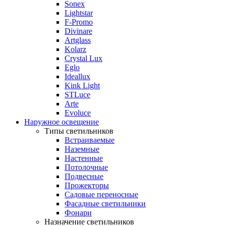
Sonex
Lightstar
F-Promo
Divinare
Artglass
Kolarz
Crystal Lux
Eglo
Ideallux
Kink Light
STLuce
Arte
Evoluce
Наружное освещение
Типы светильников
Встраиваемые
Наземные
Настенные
Потолочные
Подвесные
Прожекторы
Садовые переносные
Фасадные светильники
Фонари
Назначение светильников