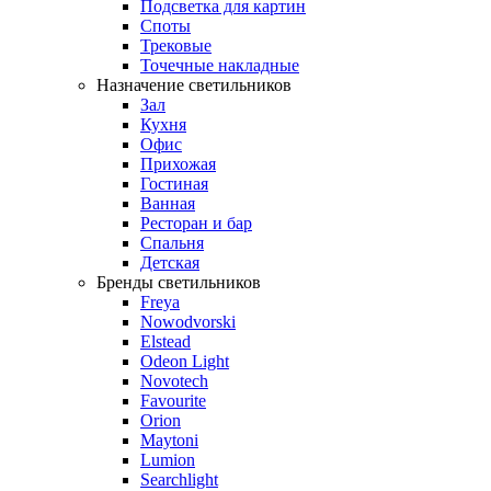
Подсветка для картин
Споты
Трековые
Точечные накладные
Назначение светильников
Зал
Кухня
Офис
Прихожая
Гостиная
Ванная
Ресторан и бар
Спальня
Детская
Бренды светильников
Freya
Nowodvorski
Elstead
Odeon Light
Novotech
Favourite
Orion
Maytoni
Lumion
Searchlight