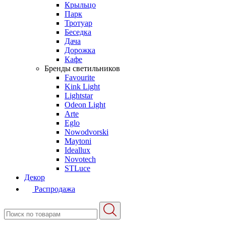
Крыльцо
Парк
Тротуар
Беседка
Дача
Дорожка
Кафе
Бренды светильников
Favourite
Kink Light
Lightstar
Odeon Light
Arte
Eglo
Nowodvorski
Maytoni
Ideallux
Novotech
STLuce
Декор
Распродажа