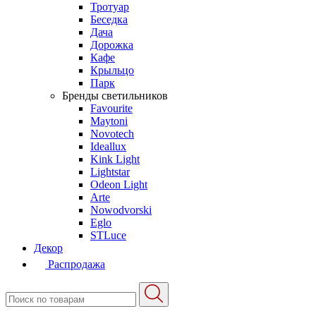
Тротуар
Беседка
Дача
Дорожка
Кафе
Крыльцо
Парк
Бренды светильников
Favourite
Maytoni
Novotech
Ideallux
Kink Light
Lightstar
Odeon Light
Arte
Nowodvorski
Eglo
STLuce
Декор
Распродажа