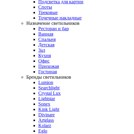
Подсветка для картин
Споты
Трековые
Точечные накладные
Назначение светильников
Ресторан и бар
Ванная
Спальня
Детская
Зал
Кухня
Офис
Прихожая
Гостиная
Бренды светильников
Lumion
Searchlight
Crystal Lux
Lightstar
Sonex
Kink Light
Divinare
Artglass
Kolarz
Eglo