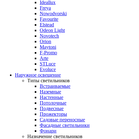
Ideallux
Freya
Nowodvorski
Favourite
Elstead
Odeon Light
Novotech
Orion
Maytoni
F-Promo
Arte
STLuce
Evoluce
Наружное освещение
Типы светильников
Встраиваемые
Наземные
Настенные
Потолочные
Подвесные
Прожекторы
Садовые переносные
Фасадные светильники
Фонари
Назначение светильников