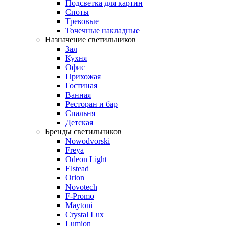
Подсветка для картин
Споты
Трековые
Точечные накладные
Назначение светильников
Зал
Кухня
Офис
Прихожая
Гостиная
Ванная
Ресторан и бар
Спальня
Детская
Бренды светильников
Nowodvorski
Freya
Odeon Light
Elstead
Orion
Novotech
F-Promo
Maytoni
Crystal Lux
Lumion