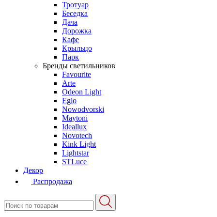
Тротуар
Беседка
Дача
Дорожка
Кафе
Крыльцо
Парк
Бренды светильников
Favourite
Arte
Odeon Light
Eglo
Nowodvorski
Maytoni
Ideallux
Novotech
Kink Light
Lightstar
STLuce
Декор
Распродажа