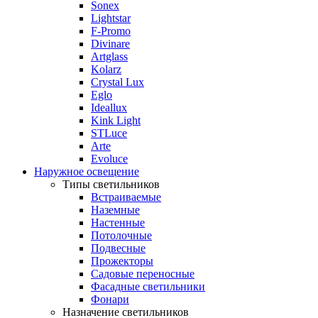
Sonex
Lightstar
F-Promo
Divinare
Artglass
Kolarz
Crystal Lux
Eglo
Ideallux
Kink Light
STLuce
Arte
Evoluce
Наружное освещение
Типы светильников
Встраиваемые
Наземные
Настенные
Потолочные
Подвесные
Прожекторы
Садовые переносные
Фасадные светильники
Фонари
Назначение светильников