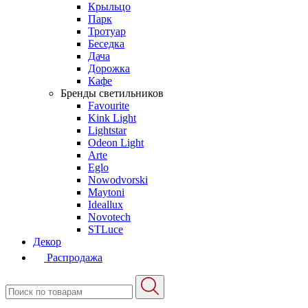
Крыльцо
Парк
Тротуар
Беседка
Дача
Дорожка
Кафе
Бренды светильников
Favourite
Kink Light
Lightstar
Odeon Light
Arte
Eglo
Nowodvorski
Maytoni
Ideallux
Novotech
STLuce
Декор
Распродажа