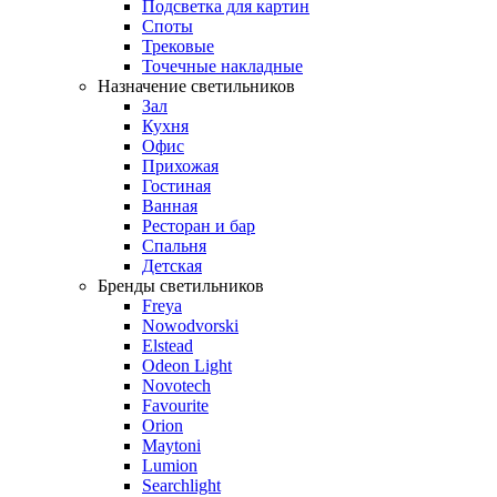
Подсветка для картин
Споты
Трековые
Точечные накладные
Назначение светильников
Зал
Кухня
Офис
Прихожая
Гостиная
Ванная
Ресторан и бар
Спальня
Детская
Бренды светильников
Freya
Nowodvorski
Elstead
Odeon Light
Novotech
Favourite
Orion
Maytoni
Lumion
Searchlight