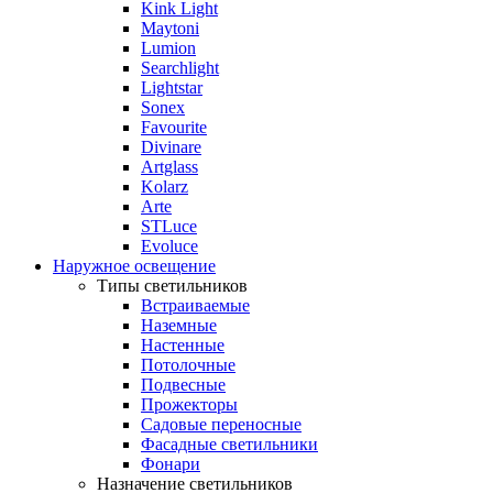
Kink Light
Maytoni
Lumion
Searchlight
Lightstar
Sonex
Favourite
Divinare
Artglass
Kolarz
Arte
STLuce
Evoluce
Наружное освещение
Типы светильников
Встраиваемые
Наземные
Настенные
Потолочные
Подвесные
Прожекторы
Садовые переносные
Фасадные светильники
Фонари
Назначение светильников