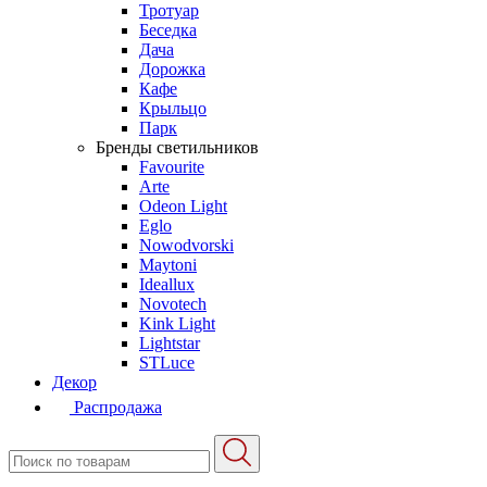
Тротуар
Беседка
Дача
Дорожка
Кафе
Крыльцо
Парк
Бренды светильников
Favourite
Arte
Odeon Light
Eglo
Nowodvorski
Maytoni
Ideallux
Novotech
Kink Light
Lightstar
STLuce
Декор
Распродажа