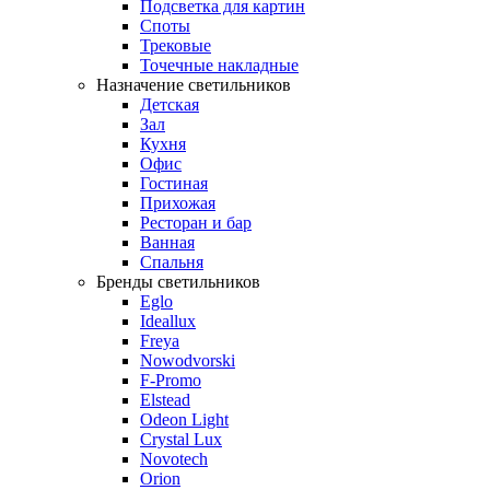
Подсветка для картин
Споты
Трековые
Точечные накладные
Назначение светильников
Детская
Зал
Кухня
Офис
Гостиная
Прихожая
Ресторан и бар
Ванная
Спальня
Бренды светильников
Eglo
Ideallux
Freya
Nowodvorski
F-Promo
Elstead
Odeon Light
Crystal Lux
Novotech
Orion