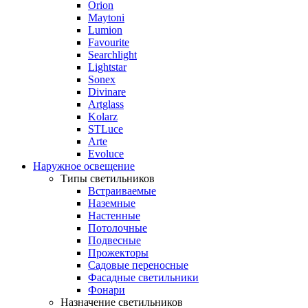
Orion
Maytoni
Lumion
Favourite
Searchlight
Lightstar
Sonex
Divinare
Artglass
Kolarz
STLuce
Arte
Evoluce
Наружное освещение
Типы светильников
Встраиваемые
Наземные
Настенные
Потолочные
Подвесные
Прожекторы
Садовые переносные
Фасадные светильники
Фонари
Назначение светильников