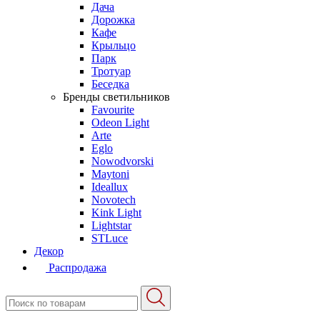
Дача
Дорожка
Кафе
Крыльцо
Парк
Тротуар
Беседка
Бренды светильников
Favourite
Odeon Light
Arte
Eglo
Nowodvorski
Maytoni
Ideallux
Novotech
Kink Light
Lightstar
STLuce
Декор
Распродажа