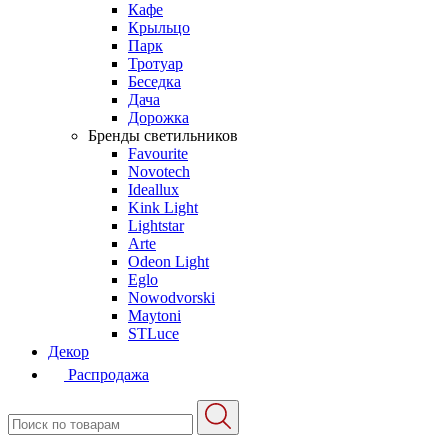
Кафе
Крыльцо
Парк
Тротуар
Беседка
Дача
Дорожка
Бренды светильников
Favourite
Novotech
Ideallux
Kink Light
Lightstar
Arte
Odeon Light
Eglo
Nowodvorski
Maytoni
STLuce
Декор
Распродажа