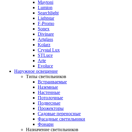
Maytoni
Lumion
Searchlight
Lightstar
F-Promo
Sonex
Divinare
Artglass
Kolarz
Crystal Lux
STLuce
Arte
Evoluce
Наружное освещение
Типы светильников
Встраиваемые
Наземные
Настенные
Потолочные
Подвесные
Прожекторы
Садовые переносные
Фасадные светильники
Фонари
Назначение светильников