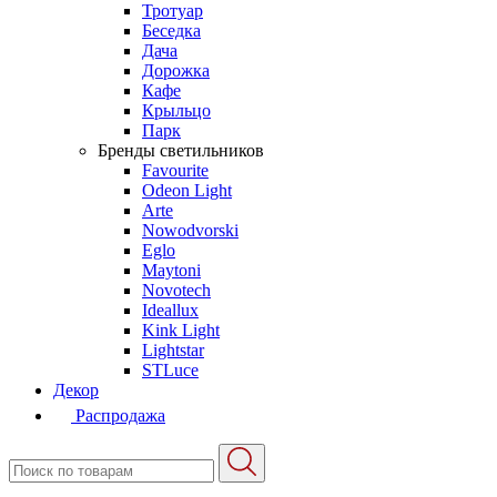
Тротуар
Беседка
Дача
Дорожка
Кафе
Крыльцо
Парк
Бренды светильников
Favourite
Odeon Light
Arte
Nowodvorski
Eglo
Maytoni
Novotech
Ideallux
Kink Light
Lightstar
STLuce
Декор
Распродажа