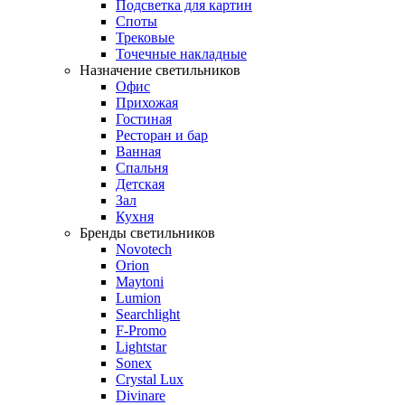
Подсветка для картин
Споты
Трековые
Точечные накладные
Назначение светильников
Офис
Прихожая
Гостиная
Ресторан и бар
Ванная
Спальня
Детская
Зал
Кухня
Бренды светильников
Novotech
Orion
Maytoni
Lumion
Searchlight
F-Promo
Lightstar
Sonex
Crystal Lux
Divinare