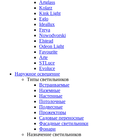
Artglass
Kolarz
Kink Light
Eglo
Ideallux
Freya
Nowodvorski
Elstead
Odeon Light
Favourite
Arte
STLuce
Evoluce
Наружное освещение
Типы светильников
Встраиваемые
Наземные
Настенные
Потолочные
Подвесные
Прожекторы
Садовые переносные
Фасадные светильники
Фонари
Назначение светильников