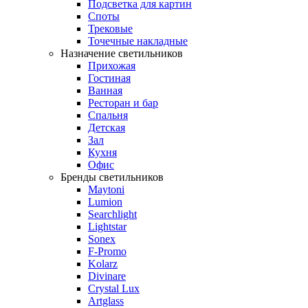
Подсветка для картин
Споты
Трековые
Точечные накладные
Назначение светильников
Прихожая
Гостиная
Ванная
Ресторан и бар
Спальня
Детская
Зал
Кухня
Офис
Бренды светильников
Maytoni
Lumion
Searchlight
Lightstar
Sonex
F-Promo
Kolarz
Divinare
Crystal Lux
Artglass