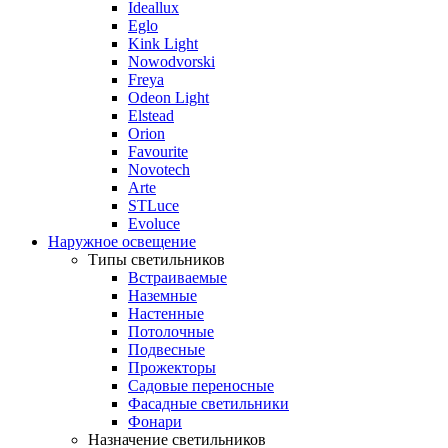
Ideallux
Eglo
Kink Light
Nowodvorski
Freya
Odeon Light
Elstead
Orion
Favourite
Novotech
Arte
STLuce
Evoluce
Наружное освещение
Типы светильников
Встраиваемые
Наземные
Настенные
Потолочные
Подвесные
Прожекторы
Садовые переносные
Фасадные светильники
Фонари
Назначение светильников