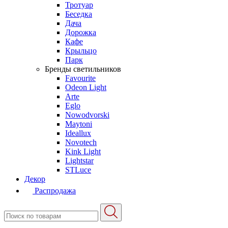
Тротуар
Беседка
Дача
Дорожка
Кафе
Крыльцо
Парк
Бренды светильников
Favourite
Odeon Light
Arte
Eglo
Nowodvorski
Maytoni
Ideallux
Novotech
Kink Light
Lightstar
STLuce
Декор
Распродажа